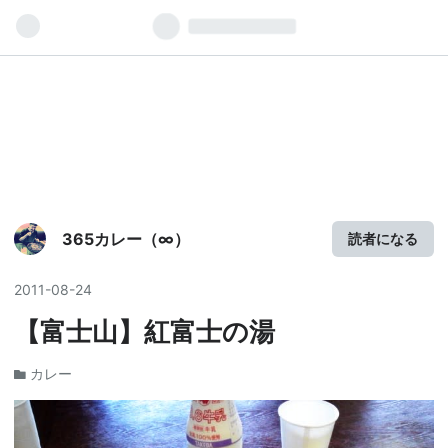
365カレー（∞）
読者になる
2011
-
08
-
24
【富士山】紅富士の湯
カレー